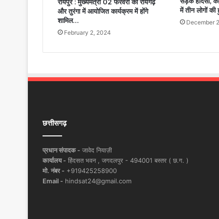
सड़क हादसा, क
रायपुर : मुख्यमंत्री 02 फरवरी को रायगढ़
में तीन लोगों क
और तुरंगा में आयोजित कार्यक्रम में होंगे
शामिल…
December 2
February 2, 2024
छत्तीसगढ़
प्रधान संपादक -
जावेद नियाज़ी
कार्यालय -
हिंदसत भवन , जगदलपुर - 494001 बस्तर ( छ.ग. )
मो. नंबर -
+919425258900
Email -
hindsat24@gmail.com