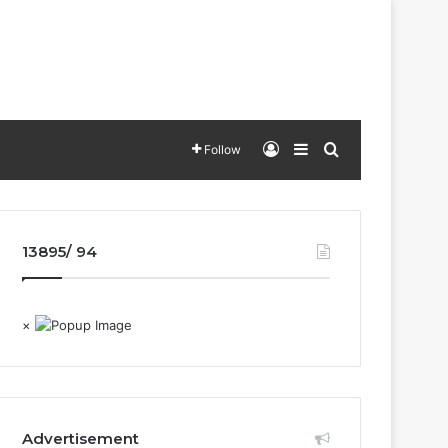
Log In
Sidebar
Search for
Follow
13895/ 94
×
Advertisement