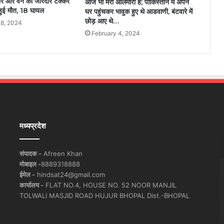
ार और वैन की जोरदार टक्कर
आज भी मेरी आलमारी है; पाकिस्तान में अपने
ी हुई मौत, 18 घायल
घर पहुंचकर भावुक हुए थे आडवाणी, बंटवारे में
छोड़ आए थे…
8, 2024
February 4, 2024
मध्यप्रदेश
संपादक -
Afreen Khan
मोबाइल -
8889318888
ईमेल -
hindsat24@gmail.com
कार्यालय -
FLAT NO.4, HOUSE NO. 52 NOOR MANJIL
TOLWALI MASJID ROAD HUJUR BHOPAL Dist.-BHOPAL