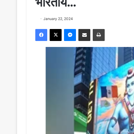
भारतीय…
January 22, 2024
Facebook
X
Messenger
Share via Email
Print