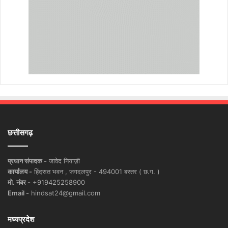
छत्तीसगढ़
प्रधान संपादक -
जावेद नियाज़ी
कार्यालय -
हिंदसत भवन , जगदलपुर - 494001 बस्तर ( छ.ग. )
मो. नंबर -
+919425258900
Email -
hindsat24@gmail.com
मध्यप्रदेश