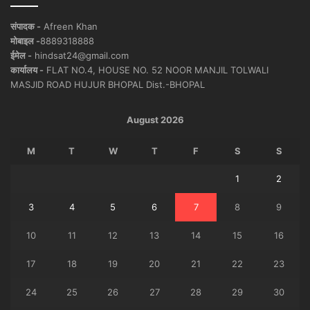
संपादक -
Afreen Khan
मोबाइल -
8889318888
ईमेल -
hindsat24@gmail.com
कार्यालय -
FLAT NO.4, HOUSE NO. 52 NOOR MANJIL TOLWALI
MASJID ROAD HUJUR BHOPAL Dist.-BHOPAL
August 2026
M
T
W
T
F
S
S
1
2
3
4
5
6
7
8
9
10
11
12
13
14
15
16
17
18
19
20
21
22
23
24
25
26
27
28
29
30