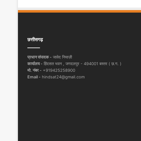
छत्तीसगढ़
प्रधान संपादक -
जावेद नियाज़ी
कार्यालय -
हिंदसत भवन , जगदलपुर - 494001 बस्तर ( छ.ग. )
मो. नंबर -
+919425258900
Email -
hindsat24@gmail.com