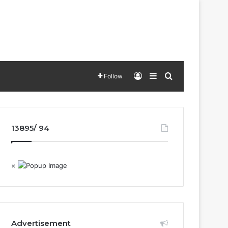
Log In
Sidebar
Search for
Follow
13895/ 94
×
Advertisement