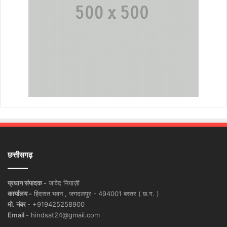
छत्तीसगढ़
प्रधान संपादक -
जावेद नियाज़ी
कार्यालय -
हिंदसत भवन , जगदलपुर - 494001 बस्तर ( छ.ग. )
मो. नंबर -
+919425258900
Email -
hindsat24@gmail.com