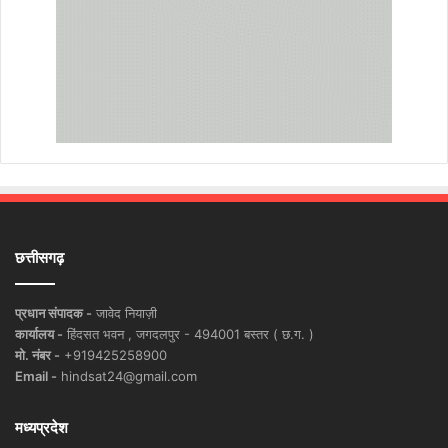
छत्तीसगढ़
प्रधान संपादक -
जावेद नियाज़ी
कार्यालय -
हिंदसत भवन , जगदलपुर - 494001 बस्तर ( छ.ग. )
मो. नंबर -
+919425258900
Email -
hindsat24@gmail.com
मध्यप्रदेश