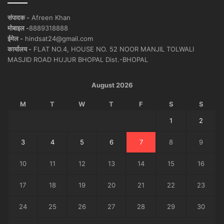
संपादक -
Afreen Khan
मोबाइल -
8889318888
ईमेल -
hindsat24@gmail.com
कार्यालय -
FLAT NO.4, HOUSE NO. 52 NOOR MANJIL TOLWALI
MASJID ROAD HUJUR BHOPAL Dist.-BHOPAL
August 2026
M
T
W
T
F
S
S
1
2
3
4
5
6
7
8
9
10
11
12
13
14
15
16
17
18
19
20
21
22
23
24
25
26
27
28
29
30