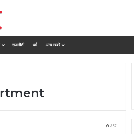
ढ़
राजनीती
धर्म
अन्य खबरें
artment
357