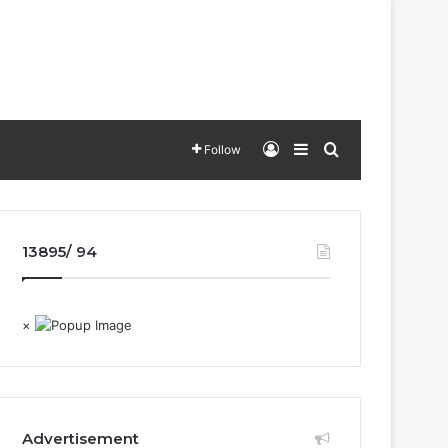
Log In
Sidebar
Search for
Follow
13895/ 94
×
Advertisement