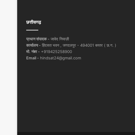
छत्तीसगढ़
प्रधान संपादक -
जावेद नियाज़ी
कार्यालय -
हिंदसत भवन , जगदलपुर - 494001 बस्तर ( छ.ग. )
मो. नंबर -
+919425258900
Email -
hindsat24@gmail.com