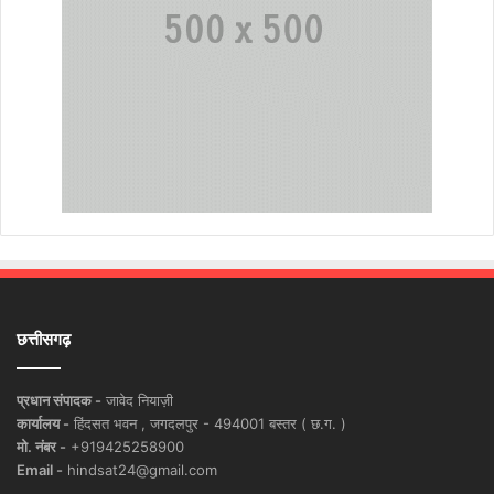
छत्तीसगढ़
प्रधान संपादक -
जावेद नियाज़ी
कार्यालय -
हिंदसत भवन , जगदलपुर - 494001 बस्तर ( छ.ग. )
मो. नंबर -
+919425258900
Email -
hindsat24@gmail.com