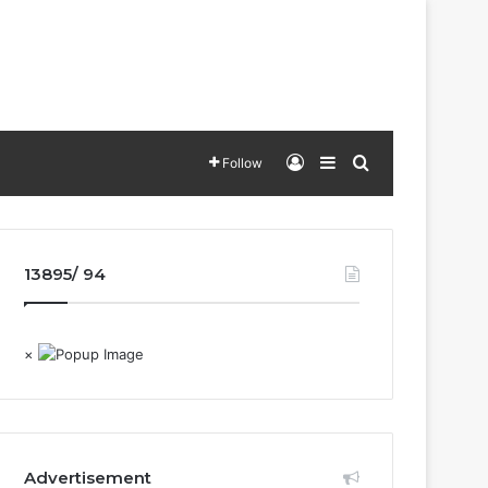
Log In
Sidebar
Search for
Follow
13895/ 94
×
Advertisement