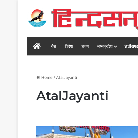
Home
देश
विदेश
राज्य
मध्यप्रदेश
छत्तीसग
Home
/
AtalJayanti
AtalJayanti