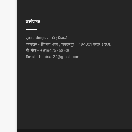
छत्तीसगढ़
प्रधान संपादक -
जावेद नियाज़ी
कार्यालय -
हिंदसत भवन , जगदलपुर - 494001 बस्तर ( छ.ग. )
मो. नंबर -
+919425258900
Email -
hindsat24@gmail.com