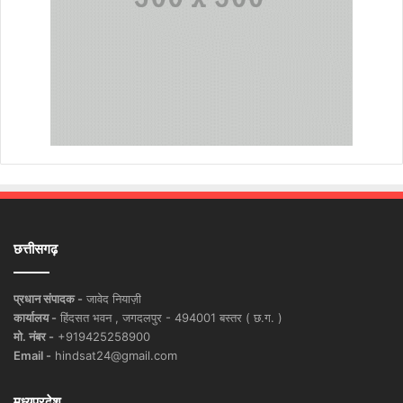
छत्तीसगढ़
प्रधान संपादक -
जावेद नियाज़ी
कार्यालय -
हिंदसत भवन , जगदलपुर - 494001 बस्तर ( छ.ग. )
मो. नंबर -
+919425258900
Email -
hindsat24@gmail.com
मध्यप्रदेश