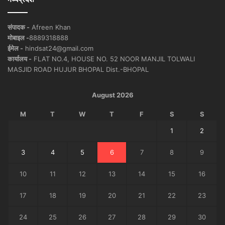
संपादक -
Afreen Khan
मोबाइल -
8889318888
ईमेल -
hindsat24@gmail.com
कार्यालय -
FLAT NO.4, HOUSE NO. 52 NOOR MANJIL TOLWALI
MASJID ROAD HUJUR BHOPAL Dist.-BHOPAL
August 2026
M
T
W
T
F
S
S
1
2
3
4
5
6
7
8
9
10
11
12
13
14
15
16
17
18
19
20
21
22
23
24
25
26
27
28
29
30