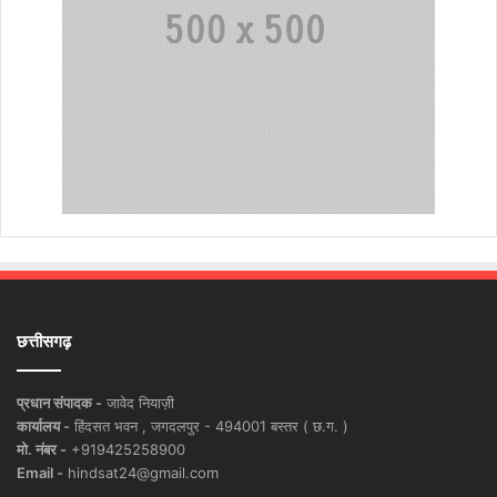
छत्तीसगढ़
प्रधान संपादक -
जावेद नियाज़ी
कार्यालय -
हिंदसत भवन , जगदलपुर - 494001 बस्तर ( छ.ग. )
मो. नंबर -
+919425258900
Email -
hindsat24@gmail.com