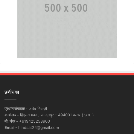
छत्तीसगढ़
प्रधान संपादक -
जावेद नियाज़ी
कार्यालय -
हिंदसत भवन , जगदलपुर - 494001 बस्तर ( छ.ग. )
मो. नंबर -
+919425258900
Email -
hindsat24@gmail.com