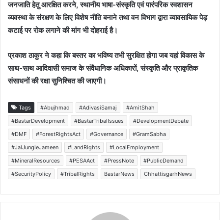
जनजाति हेतु आरक्षित करने, स्थानीय भाषा-संस्कृति एवं पारंपरिक स्वशासन
व्यवस्था के संरक्षण के लिए विशेष नीति बनाने तथा वन विभाग द्वारा व्यावसायिक पेड़
कटाई पर रोक लगाने की मांग भी दोहराई है।
प्रकाश ठाकुर ने कहा कि बस्तर का भविष्य तभी सुरक्षित होगा जब यहां विकास के
साथ-साथ आदिवासी समाज के संवैधानिक अधिकारों, संस्कृति और प्राकृतिक
संसाधनों की रक्षा सुनिश्चित की जाएगी।
Tags
#Abujhmad
#AdivasiSamaj
#AmitShah
#BastarDevelopment
#BastarTribalIssues
#DevelopmentDebate
#DMF
#ForestRightsAct
#Governance
#GramSabha
#JalJungleJameen
#LandRights
#LocalEmployment
#MineralResources
#PESAAct
#PressNote
#PublicDemand
#SecurityPolicy
#TribalRights
BastarNews
ChhattisgarhNews