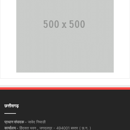
छत्तीसगढ़
प्रधान संपादक -
जावेद नियाज़ी
कार्यालय -
हिंदसत भवन , जगदलपुर - 494001 बस्तर ( छ.ग. )