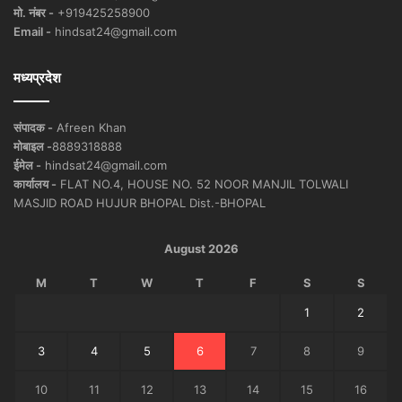
मो. नंबर -
+919425258900
Email -
hindsat24@gmail.com
मध्यप्रदेश
संपादक -
Afreen Khan
मोबाइल -
8889318888
ईमेल -
hindsat24@gmail.com
कार्यालय -
FLAT NO.4, HOUSE NO. 52 NOOR MANJIL TOLWALI
MASJID ROAD HUJUR BHOPAL Dist.-BHOPAL
August 2026
M
T
W
T
F
S
S
1
2
3
4
5
6
7
8
9
10
11
12
13
14
15
16