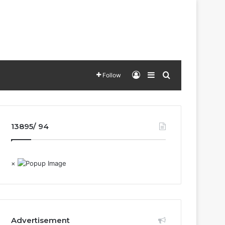
Log In
Sidebar
Search for
Follow
13895/ 94
×
Advertisement