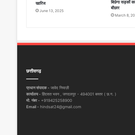
बिछेगा सड़कों का
खारिज
बौछार
June 13, 2025
March 8, 2
छत्तीसगढ़
प्रधान संपादक -
जावेद नियाज़ी
कार्यालय -
हिंदसत भवन , जगदलपुर - 494001 बस्तर ( छ.ग. )
मो. नंबर -
+919425258900
Email -
hindsat24@gmail.com