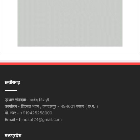
छत्तीसगढ़
प्रधान संपादक -
जावेद नियाज़ी
कार्यालय -
हिंदसत भवन , जगदलपुर - 494001 बस्तर ( छ.ग. )
मो. नंबर -
+919425258900
Email -
hindsat24@gmail.com
मध्यप्रदेश