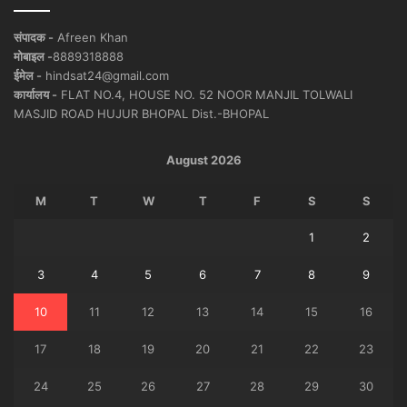
संपादक -
Afreen Khan
मोबाइल -
8889318888
ईमेल -
hindsat24@gmail.com
कार्यालय -
FLAT NO.4, HOUSE NO. 52 NOOR MANJIL TOLWALI
MASJID ROAD HUJUR BHOPAL Dist.-BHOPAL
August 2026
M
T
W
T
F
S
S
1
2
3
4
5
6
7
8
9
10
11
12
13
14
15
16
17
18
19
20
21
22
23
24
25
26
27
28
29
30