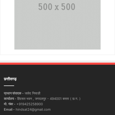
छत्तीसगढ़
प्रधान संपादक -
जावेद नियाज़ी
कार्यालय -
हिंदसत भवन , जगदलपुर - 494001 बस्तर ( छ.ग. )
मो. नंबर -
+919425258900
Email -
hindsat24@gmail.com