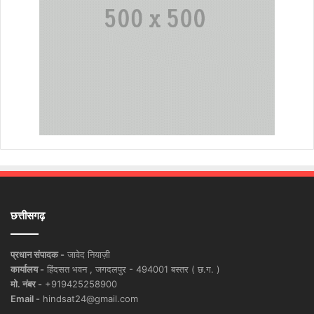
छत्तीसगढ़
प्रधान संपादक -
जावेद नियाज़ी
कार्यालय -
हिंदसत भवन , जगदलपुर - 494001 बस्तर ( छ.ग. )
मो. नंबर -
+919425258900
Email -
hindsat24@gmail.com