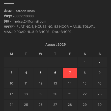
संपादक -
Afreen Khan
मोबाइल -
8889318888
ईमेल -
hindsat24@gmail.com
कार्यालय -
FLAT NO.4, HOUSE NO. 52 NOOR MANJIL TOLWALI
MASJID ROAD HUJUR BHOPAL Dist.-BHOPAL
August 2026
M
T
W
T
F
S
S
1
2
3
4
5
6
7
8
9
10
11
12
13
14
15
16
17
18
19
20
21
22
23
24
25
26
27
28
29
30