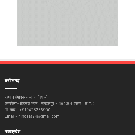
छत्तीसगढ़
प्रधान संपादक -
जावेद नियाज़ी
कार्यालय -
हिंदसत भवन , जगदलपुर - 494001 बस्तर ( छ.ग. )
मो. नंबर -
+919425258900
Email -
hindsat24@gmail.com
मध्यप्रदेश