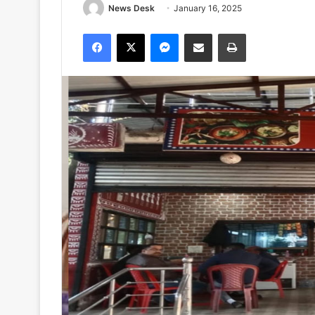
News Desk
January 16, 2025
Facebook
X
Messenger
Share via Email
Print