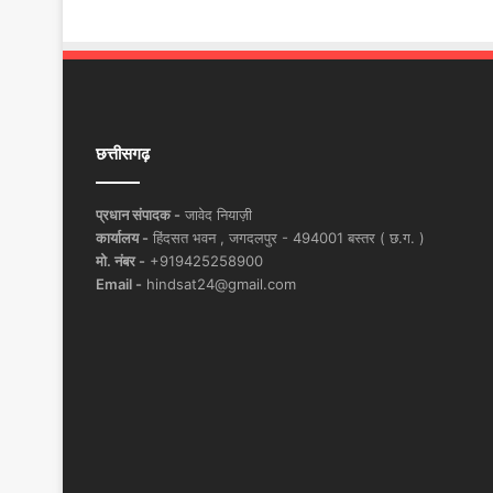
छत्तीसगढ़
प्रधान संपादक -
जावेद नियाज़ी
कार्यालय -
हिंदसत भवन , जगदलपुर - 494001 बस्तर ( छ.ग. )
मो. नंबर -
+919425258900
Email -
hindsat24@gmail.com