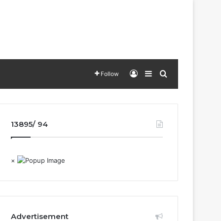
Log In
Sidebar
Search for
Follow
13895/ 94
×
Advertisement