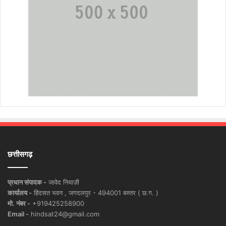
छत्तीसगढ़
प्रधान संपादक -
जावेद नियाज़ी
कार्यालय -
हिंदसत भवन , जगदलपुर - 494001 बस्तर ( छ.ग. )
मो. नंबर -
+919425258900
Email -
hindsat24@gmail.com