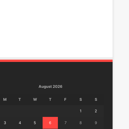
August 2026
M
T
W
T
F
S
S
1
2
3
4
5
6
7
8
9