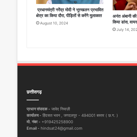
प्रधानमंत्री नरेंद्र मोदी ने भूस्खलन प्रभावित
क्षेत्र का किया दौरा, पीड़ितों से करेंगे मुलाकात
अनंत अंबानी की श
किया डांस, वाय
August 10, 2024
July 14, 20
छत्तीसगढ़
प्रधान संपादक -
जावेद नियाज़ी
कार्यालय -
हिंदसत भवन , जगदलपुर - 494001 बस्तर ( छ.ग. )
मो. नंबर -
+919425258900
Email -
hindsat24@gmail.com