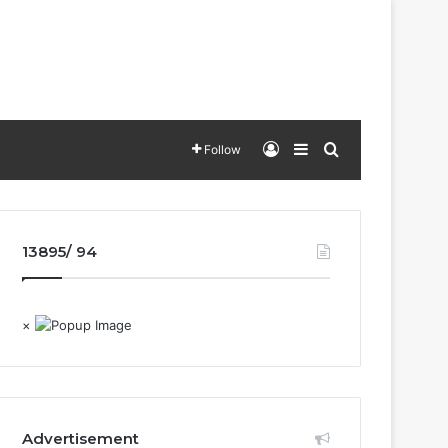
Log In
Sidebar
Search for
Follow
13895/ 94
×
Advertisement