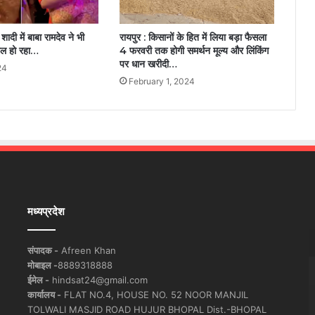
ादी में बाबा रामदेव ने भी
रायपुर : किसानों के हित में लिया बड़ा फैसला
रल हो रहा…
4 फरवरी तक होगी समर्थन मूल्य और लिंकिंग
पर धान खरीदी…
24
February 1, 2024
मध्यप्रदेश
संपादक -
Afreen Khan
मोबाइल -
8889318888
ईमेल -
hindsat24@gmail.com
कार्यालय -
FLAT NO.4, HOUSE NO. 52 NOOR MANJIL
TOLWALI MASJID ROAD HUJUR BHOPAL Dist.-BHOPAL