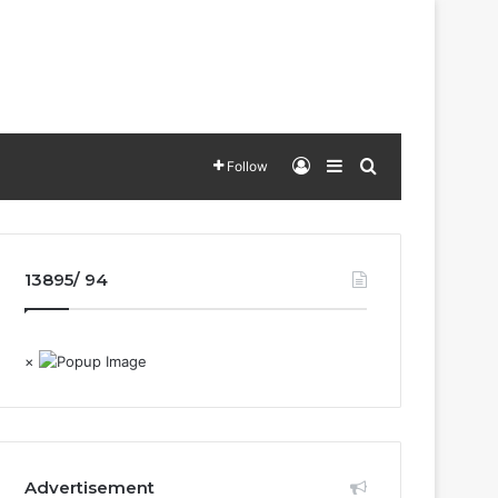
Log In
Sidebar
Search for
Follow
13895/ 94
×
Advertisement