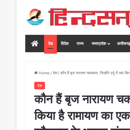
Home
देश
विदेश
राज्य
मध्यप्रदेश
छत्तीसग
Home
/
देश
/
कौन हैं बृज नारायण चकबस्त, जिन्होंने उर्दू में ब
देश
कौन हैं बृज नारायण चकबस्
किया है रामायण का ए