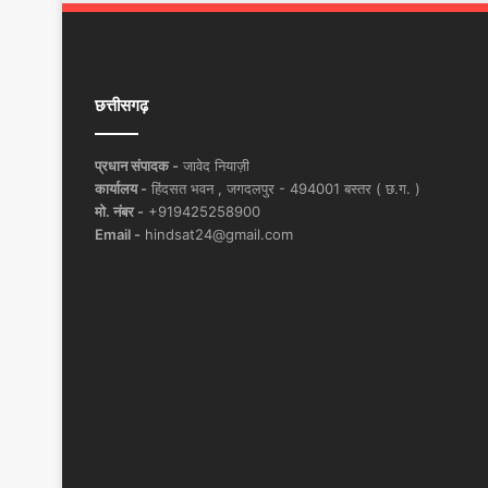
छत्तीसगढ़
प्रधान संपादक -
जावेद नियाज़ी
कार्यालय -
हिंदसत भवन , जगदलपुर - 494001 बस्तर ( छ.ग. )
मो. नंबर -
+919425258900
Email -
hindsat24@gmail.com