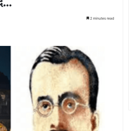
ाद…
2 minutes read