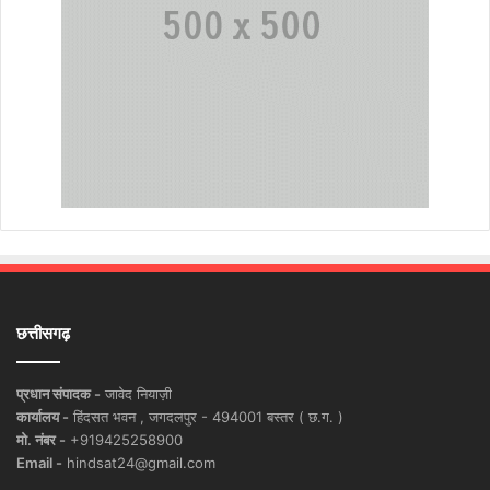
छत्तीसगढ़
प्रधान संपादक -
जावेद नियाज़ी
कार्यालय -
हिंदसत भवन , जगदलपुर - 494001 बस्तर ( छ.ग. )
मो. नंबर -
+919425258900
Email -
hindsat24@gmail.com