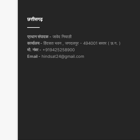
छत्तीसगढ़
प्रधान संपादक -
जावेद नियाज़ी
कार्यालय -
हिंदसत भवन , जगदलपुर - 494001 बस्तर ( छ.ग. )
मो. नंबर -
+919425258900
Email -
hindsat24@gmail.com