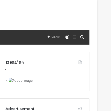
Log In
Sidebar
Search for
Follow
13895/ 94
×
Advertisement