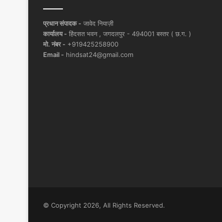
प्रधान संपादक -
जावेद नियाज़ी
कार्यालय -
हिंदसत भवन , जगदलपुर - 494001 बस्तर ( छ.ग. )
मो. नंबर -
+919425258900
Email -
hindsat24@gmail.com
© Copyright 2026, All Rights Reserved.