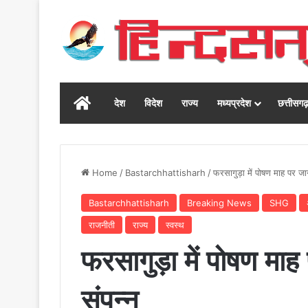
Home
देश
विदेश
राज्य
मध्यप्रदेश
छत्तीसग
Home
/
Bastarchhattisharh
/
फरसागुड़ा में पोषण माह पर जा
Bastarchhattisharh
Breaking News
SHG
राजनीती
राज्य
स्वस्थ
फरसागुड़ा में पोषण मा
संपन्न