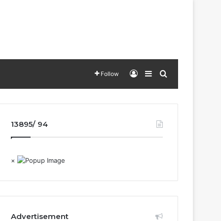
Log In
Sidebar
Search for
Follow
13895/ 94
×
Advertisement