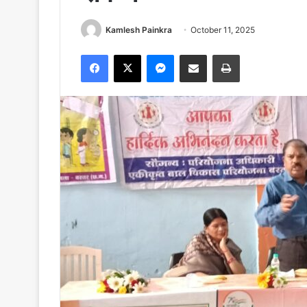
Kamlesh Painkra
October 11, 2025
Facebook
X
Messenger
Share via Email
Print