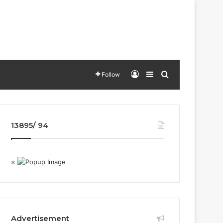
Log In
Sidebar
Search for
Follow
13895/ 94
×
Advertisement