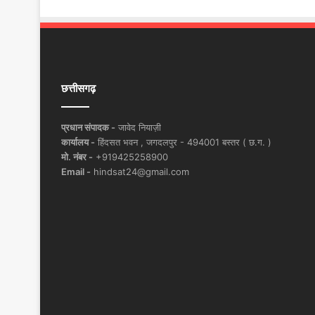
छत्तीसगढ़
प्रधान संपादक -
जावेद नियाज़ी
कार्यालय -
हिंदसत भवन , जगदलपुर - 494001 बस्तर ( छ.ग. )
मो. नंबर -
+919425258900
Email -
hindsat24@gmail.com