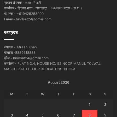
प्रधान संपादक -
जावेद नियाज़ी
कार्यालय -
हिंदसत भवन , जगदलपुर - 494001 बस्तर ( छ.ग. )
मो. नंबर -
+919425258900
Email -
hindsat24@gmail.com
मध्यप्रदेश
संपादक -
Afreen Khan
मोबाइल -
8889318888
ईमेल -
hindsat24@gmail.com
कार्यालय -
FLAT NO.4, HOUSE NO. 52 NOOR MANJIL TOLWALI
MASJID ROAD HUJUR BHOPAL Dist.-BHOPAL
August 2026
M
T
W
T
F
S
S
1
2
3
4
5
6
7
8
9