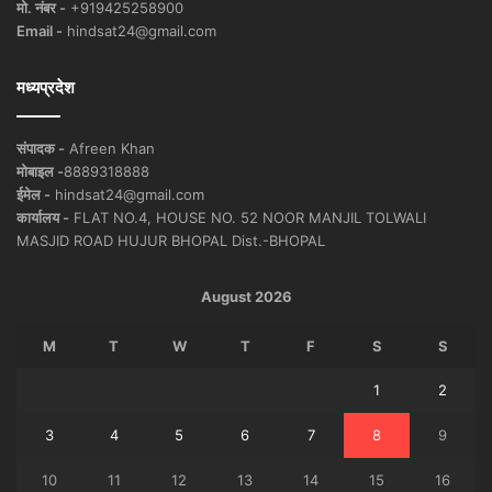
मो. नंबर -
+919425258900
Email -
hindsat24@gmail.com
मध्यप्रदेश
संपादक -
Afreen Khan
मोबाइल -
8889318888
ईमेल -
hindsat24@gmail.com
कार्यालय -
FLAT NO.4, HOUSE NO. 52 NOOR MANJIL TOLWALI
MASJID ROAD HUJUR BHOPAL Dist.-BHOPAL
August 2026
M
T
W
T
F
S
S
1
2
3
4
5
6
7
8
9
10
11
12
13
14
15
16