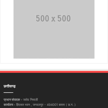
छत्तीसगढ़
प्रधान संपादक -
जावेद नियाज़ी
कार्यालय -
हिंदसत भवन , जगदलपुर - 494001 बस्तर ( छ.ग. )