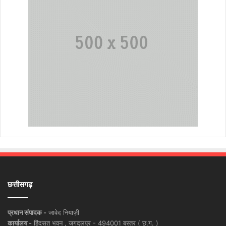
छत्तीसगढ़
प्रधान संपादक -
जावेद नियाज़ी
कार्यालय -
हिंदसत भवन , जगदलपुर - 494001 बस्तर ( छ.ग. )