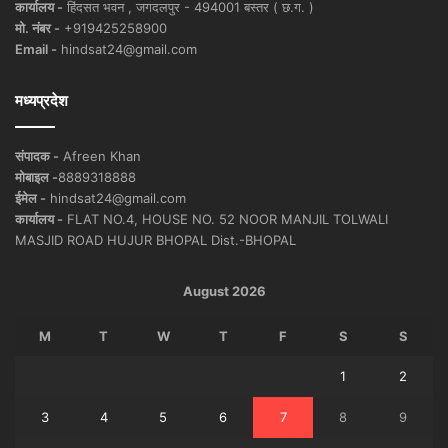
कार्यालय -
हिंदसत भवन , जगदलपुर - 494001 बस्तर ( छ.ग. )
मो. नंबर -
+919425258900
Email -
hindsat24@gmail.com
मध्यप्रदेश
संपादक -
Afreen Khan
मोबाइल -
8889318888
ईमेल -
hindsat24@gmail.com
कार्यालय -
FLAT NO.4, HOUSE NO. 52 NOOR MANJIL TOLWALI
MASJID ROAD HUJUR BHOPAL Dist.-BHOPAL
August 2026
M
T
W
T
F
S
S
1
2
3
4
5
6
7
8
9