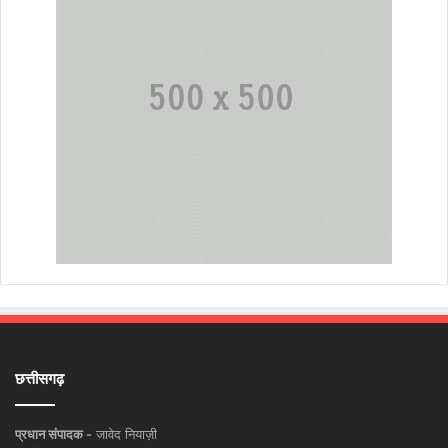
छत्तीसगढ़
प्रधान संपादक -
जावेद नियाज़ी