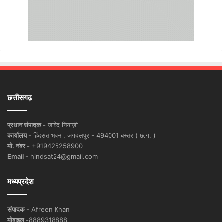
छत्तीसगढ़
प्रधान संपादक -
जावेद नियाज़ी
कार्यालय -
हिंदसत भवन , जगदलपुर - 494001 बस्तर ( छ.ग. )
मो. नंबर -
+919425258900
Email -
hindsat24@gmail.com
मध्यप्रदेश
संपादक -
Afreen Khan
मोबाइल -
8889318888