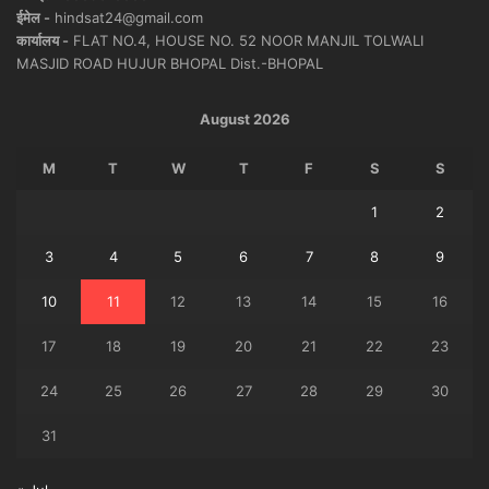
ईमेल -
hindsat24@gmail.com
कार्यालय -
FLAT NO.4, HOUSE NO. 52 NOOR MANJIL TOLWALI
MASJID ROAD HUJUR BHOPAL Dist.-BHOPAL
August 2026
M
T
W
T
F
S
S
1
2
3
4
5
6
7
8
9
10
11
12
13
14
15
16
17
18
19
20
21
22
23
24
25
26
27
28
29
30
31