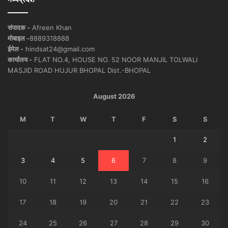
संपादक -
Afreen Khan
मोबाइल -
8889318888
ईमेल -
hindsat24@gmail.com
कार्यालय -
FLAT NO.4, HOUSE NO. 52 NOOR MANJIL TOLWALI
MASJID ROAD HUJUR BHOPAL Dist.-BHOPAL
August 2026
M
T
W
T
F
S
S
1
2
3
4
5
6
7
8
9
10
11
12
13
14
15
16
17
18
19
20
21
22
23
24
25
26
27
28
29
30