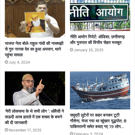
नीति आयोग रिपोर्ट: ओडिशा, छत्तीसगढ़
और गुजरात की वित्तीय सेहत मजबूत
भाजपा नेता बोले-राहुल गांधी की नासमझी
से गुरु नानक देव का हुआ अपमान, थाने
January 25, 2025
पहुंचा मामला
July 4, 2024
‘मेरी लोकसभा के थे सभी लोग ’: ओवैसी ने
समुद्री लुटेरों पर कहर बनकर टूटी
सऊदी अरब हादसे में एक शख्स के बचने
नौसेना, भेजा गया था खूंखार युद्धपोत; 8
की दी जानकारी
पाकिस्तानी समेत बचाए गए 19 लोग…
November 17, 2025
February 3, 2024