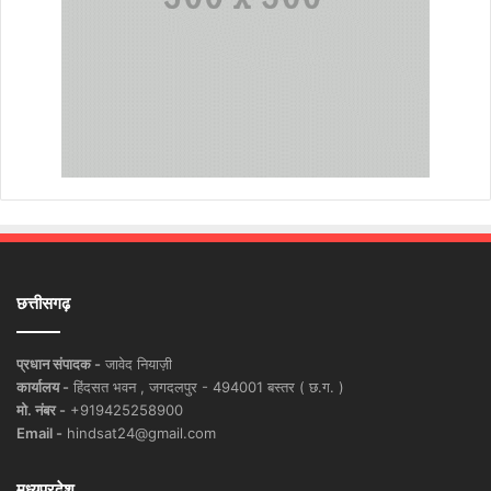
छत्तीसगढ़
प्रधान संपादक -
जावेद नियाज़ी
कार्यालय -
हिंदसत भवन , जगदलपुर - 494001 बस्तर ( छ.ग. )
मो. नंबर -
+919425258900
Email -
hindsat24@gmail.com
मध्यप्रदेश