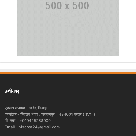
छत्तीसगढ़
प्रधान संपादक -
जावेद नियाज़ी
कार्यालय -
हिंदसत भवन , जगदलपुर - 494001 बस्तर ( छ.ग. )
मो. नंबर -
+919425258900
Email -
hindsat24@gmail.com