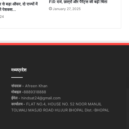
FIR दर्ज, छात्रों और पैरेंट्स की बढ़ी चिंता
 बड़ा ऑफर, दो राज्यों में
January 27, 2025
ी पेशकश…
024
मध्यप्रदेश
संपादक -
Afreen Khan
मोबाइल -
8889318888
ईमेल -
hindsat24@gmail.com
कार्यालय -
FLAT NO.4, HOUSE NO. 52 NOOR MANJIL
TOLWALI MASJID ROAD HUJUR BHOPAL Dist.-BHOPAL