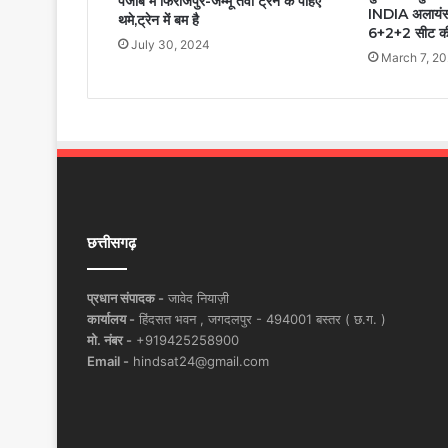
पंजाब में फिरोजपुर-जम्मू तवी ट्रेन के पहिए
INDIA अलायंस से
थमे,ट्रेन में बम है
6+2+2 सीट क
July 30, 2024
March 7, 2
छत्तीसगढ़
प्रधान संपादक -
जावेद नियाज़ी
कार्यालय -
हिंदसत भवन , जगदलपुर - 494001 बस्तर ( छ.ग. )
मो. नंबर -
+919425258900
Email -
hindsat24@gmail.com