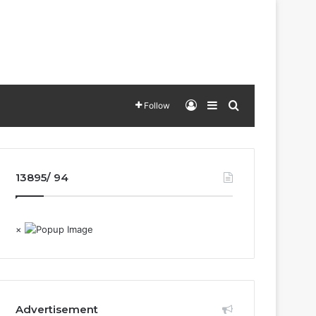
Log In
Sidebar
Search for
Follow
13895/ 94
×
Advertisement