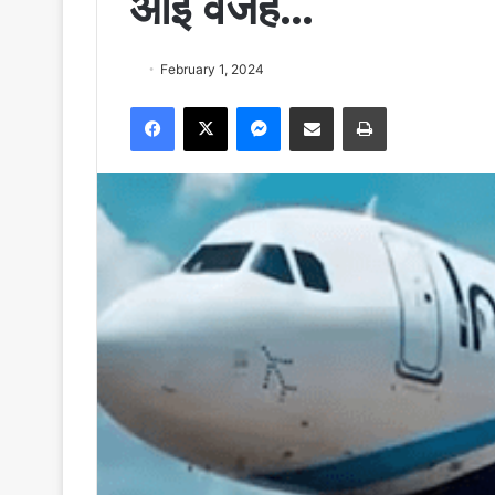
आई वजह…
February 1, 2024
Facebook
X
Messenger
Share via Email
Print