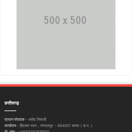
छत्तीसगढ़
प्रधान संपादक -
जावेद नियाज़ी
कार्यालय -
हिंदसत भवन , जगदलपुर - 494001 बस्तर ( छ.ग. )
मो. नंबर -
+919425258900