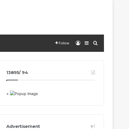
Log In
Sidebar
Search for
Follow
13895/ 94
×
Advertisement