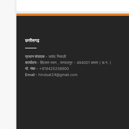
छत्तीसगढ़
प्रधान संपादक -
जावेद नियाज़ी
कार्यालय -
हिंदसत भवन , जगदलपुर - 494001 बस्तर ( छ.ग. )
मो. नंबर -
+919425258900
Email -
hindsat24@gmail.com