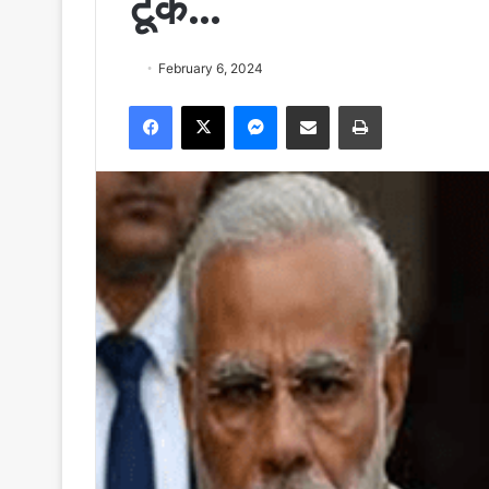
टूक…
February 6, 2024
Facebook
X
Messenger
Share via Email
Print