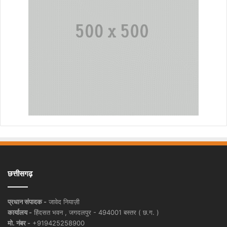
छत्तीसगढ़
प्रधान संपादक -
जावेद नियाज़ी
कार्यालय -
हिंदसत भवन , जगदलपुर - 494001 बस्तर ( छ.ग. )
मो. नंबर -
+919425258900