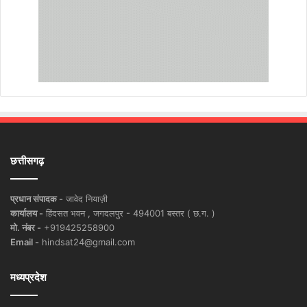
छत्तीसगढ़
प्रधान संपादक -
जावेद नियाज़ी
कार्यालय -
हिंदसत भवन , जगदलपुर - 494001 बस्तर ( छ.ग. )
मो. नंबर -
+919425258900
Email -
hindsat24@gmail.com
मध्यप्रदेश