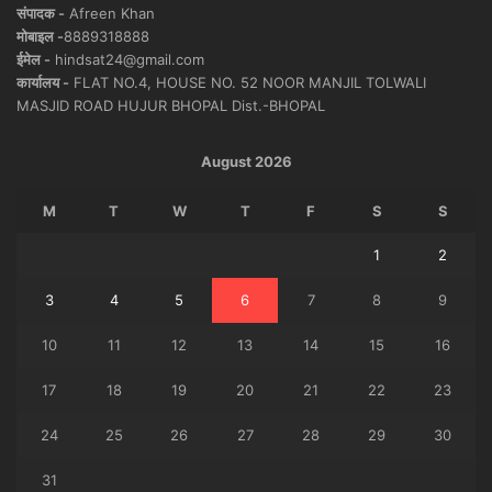
संपादक -
Afreen Khan
मोबाइल -
8889318888
ईमेल -
hindsat24@gmail.com
कार्यालय -
FLAT NO.4, HOUSE NO. 52 NOOR MANJIL TOLWALI
MASJID ROAD HUJUR BHOPAL Dist.-BHOPAL
August 2026
M
T
W
T
F
S
S
1
2
3
4
5
6
7
8
9
10
11
12
13
14
15
16
17
18
19
20
21
22
23
24
25
26
27
28
29
30
31