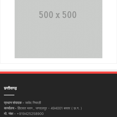
छत्तीसगढ़
प्रधान संपादक -
जावेद नियाज़ी
कार्यालय -
हिंदसत भवन , जगदलपुर - 494001 बस्तर ( छ.ग. )
मो. नंबर -
+919425258900