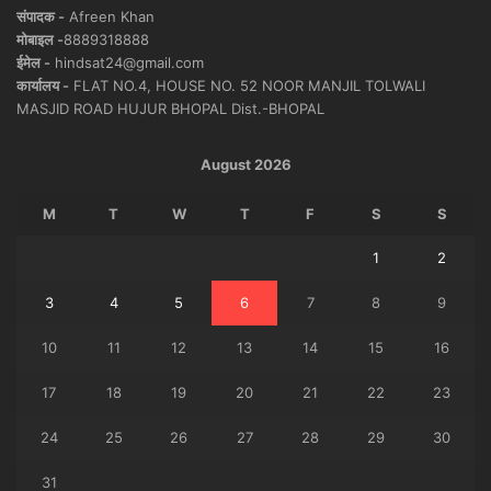
संपादक -
Afreen Khan
मोबाइल -
8889318888
ईमेल -
hindsat24@gmail.com
कार्यालय -
FLAT NO.4, HOUSE NO. 52 NOOR MANJIL TOLWALI
MASJID ROAD HUJUR BHOPAL Dist.-BHOPAL
August 2026
M
T
W
T
F
S
S
1
2
3
4
5
6
7
8
9
10
11
12
13
14
15
16
17
18
19
20
21
22
23
24
25
26
27
28
29
30
31