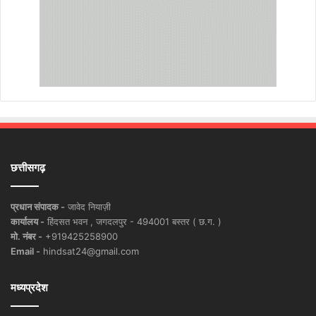
छत्तीसगढ़
प्रधान संपादक -
जावेद नियाज़ी
कार्यालय -
हिंदसत भवन , जगदलपुर - 494001 बस्तर ( छ.ग. )
मो. नंबर -
+919425258900
Email -
hindsat24@gmail.com
मध्यप्रदेश