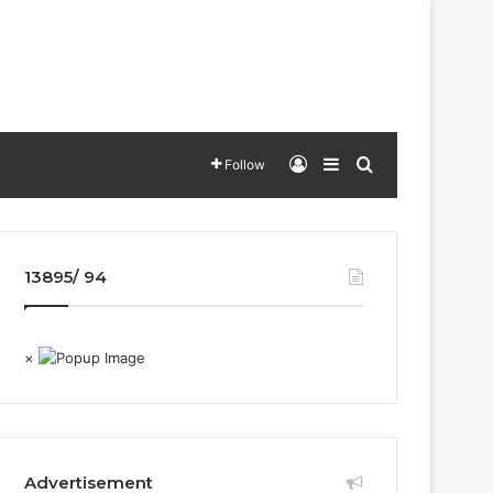
Log In
Sidebar
Search for
Follow
13895/ 94
×
Advertisement