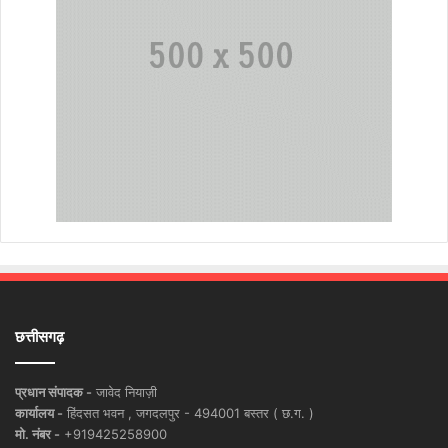
छत्तीसगढ़
प्रधान संपादक -
जावेद नियाज़ी
कार्यालय -
हिंदसत भवन , जगदलपुर - 494001 बस्तर ( छ.ग. )
मो. नंबर -
+919425258900