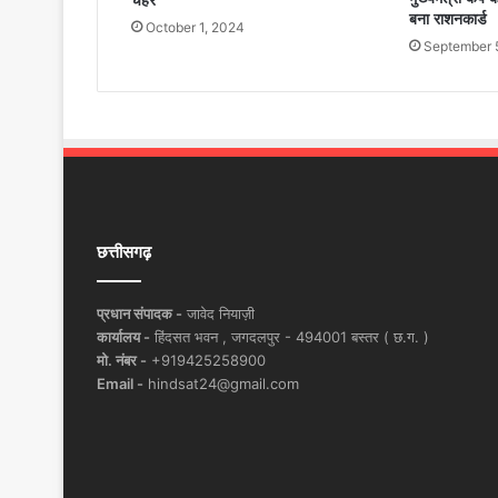
चेहरे
बना राशनकार्ड
October 1, 2024
September 
छत्तीसगढ़
प्रधान संपादक -
जावेद नियाज़ी
कार्यालय -
हिंदसत भवन , जगदलपुर - 494001 बस्तर ( छ.ग. )
मो. नंबर -
+919425258900
Email -
hindsat24@gmail.com