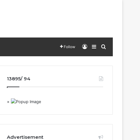
Log In
Sidebar
Search for
Follow
13895/ 94
×
Advertisement