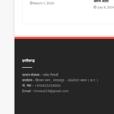
ऑरेंज अलर्ट
March 7, 2024
July 6, 202
छत्तीसगढ़
प्रधान संपादक -
जावेद नियाज़ी
कार्यालय -
हिंदसत भवन , जगदलपुर - 494001 बस्तर ( छ.ग. )
मो. नंबर -
+919425258900
Email -
hindsat24@gmail.com