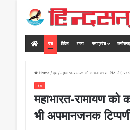
Home
देश
विदेश
राज्य
मध्यप्रदेश
छत्तीसग
Home
/
देश
/
महाभारत-रामायण को कल्पना बताया, PM मोदी पर भी
देश
महाभारत-रामायण को क
भी अपमानजनक टिप्पणी;