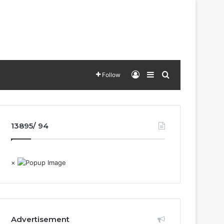
Log In
Sidebar
Search for
Follow
13895/ 94
×
Advertisement