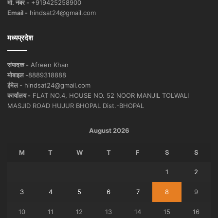
मो. नंबर -
+919425258900
Email -
hindsat24@gmail.com
मध्यप्रदेश
संपादक -
Afreen Khan
मोबाइल -
8889318888
ईमेल -
hindsat24@gmail.com
कार्यालय -
FLAT NO.4, HOUSE NO. 52 NOOR MANJIL TOLWALI
MASJID ROAD HUJUR BHOPAL Dist.-BHOPAL
August 2026
M
T
W
T
F
S
S
1
2
3
4
5
6
7
8
9
10
11
12
13
14
15
16