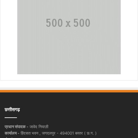
छत्तीसगढ़
प्रधान संपादक -
जावेद नियाज़ी
कार्यालय -
हिंदसत भवन , जगदलपुर - 494001 बस्तर ( छ.ग. )