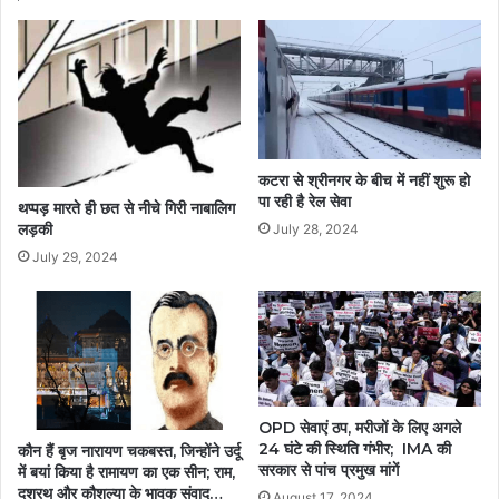
कटरा से श्रीनगर के बीच में नहीं शुरू हो
पा रही है रेल सेवा
थप्पड़ मारते ही छत से नीचे गिरी नाबालिग
लड़की
July 28, 2024
July 29, 2024
OPD सेवाएं ठप, मरीजों के लिए अगले
24 घंटे की स्थिति गंभीर; IMA की
कौन हैं बृज नारायण चकबस्त, जिन्होंने उर्दू
सरकार से पांच प्रमुख मांगें
में बयां किया है रामायण का एक सीन; राम,
दशरथ और कौशल्या के भावुक संवाद…
August 17, 2024