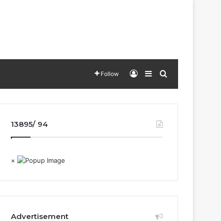
Log In
Sidebar
Search for
Follow
13895/ 94
×
Advertisement