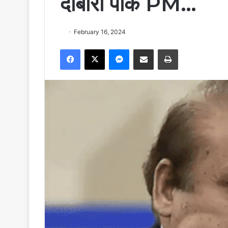
दोबारा पाक PM…
February 16, 2024
Facebook
X
Messenger
Share via Email
Print