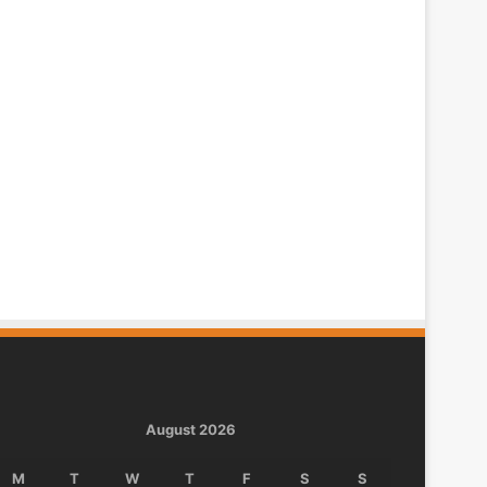
August 2026
M
T
W
T
F
S
S