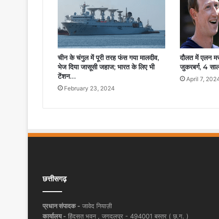
चीन के चंगुल में पूरी तरह फंस गया मालदीव,
दौलत में एलन म
भेज दिया जासूसी जहाज; भारत के लिए भी
जुकरबर्ग, 4 सा
टेंशन…
April 7, 202
February 23, 2024
छत्तीसगढ़
प्रधान संपादक -
जावेद नियाज़ी
कार्यालय -
हिंदसत भवन , जगदलपुर - 494001 बस्तर ( छ.ग. )