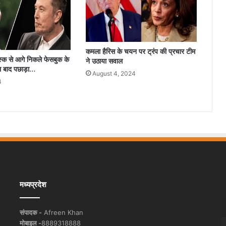
कमला हैरिस के चयन पर ट्रंप की प्रचार टीम
स्क से आगे निकले फेसबुक के
ने उठाया सवाल
ल बाद पछाड़ा…
August 4, 2024
4
मध्यप्रदेश
संपादक -
Afreen Khan
मोबाइल -
8889318888