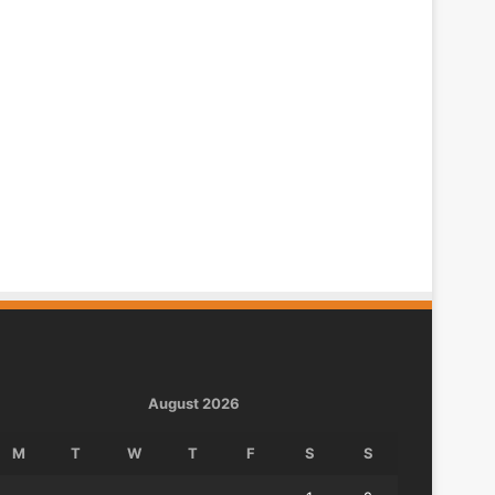
August 2026
M
T
W
T
F
S
S