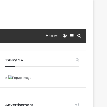
Log In
Sidebar
Search for
Follow
13895/ 94
×
Advertisement