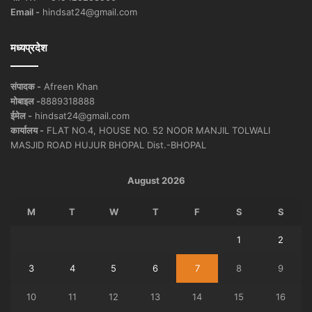
Email -
hindsat24@gmail.com
मध्यप्रदेश
संपादक -
Afreen Khan
मोबाइल -
8889318888
ईमेल -
hindsat24@gmail.com
कार्यालय -
FLAT NO.4, HOUSE NO. 52 NOOR MANJIL TOLWALI
MASJID ROAD HUJUR BHOPAL Dist.-BHOPAL
August 2026
M
T
W
T
F
S
S
1
2
3
4
5
6
7
8
9
10
11
12
13
14
15
16