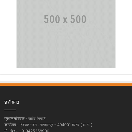
छत्तीसगढ़
प्रधान संपादक -
जावेद नियाज़ी
कार्यालय -
हिंदसत भवन , जगदलपुर - 494001 बस्तर ( छ.ग. )
मो. नंबर -
+919425258900