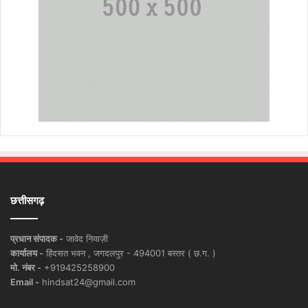
छत्तीसगढ़
प्रधान संपादक -
जावेद नियाज़ी
कार्यालय -
हिंदसत भवन , जगदलपुर - 494001 बस्तर ( छ.ग. )
मो. नंबर -
+919425258900
Email -
hindsat24@gmail.com